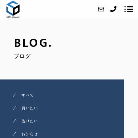
BLOG.
当社について
ブログ
事業内容
売却・賃貸管理の流れ
（売りたい・貸したい）
相続不動産の売買につい
すべて
買いたい
買いたい
借りたい
借りたい
アクセス
お知らせ